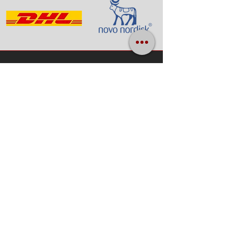
Más de una
Empresa
década de
certificada por la
excelencia en
NFPA.
seguridad
Relación técnica con
Participación activa