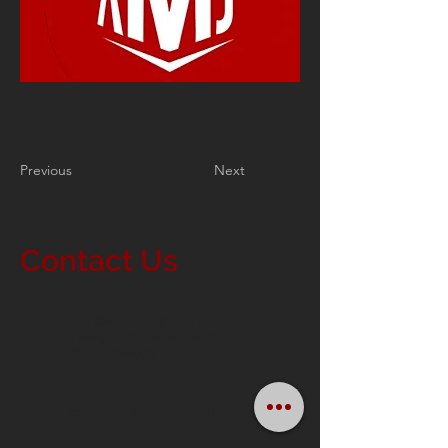
Previous
Next
Contact Us
Rua Cinco de Julho, 347.
Ipiranga - São Paulo, Brasil.
CEP: 04281-000
comercial@amjsecurityfire.com.br