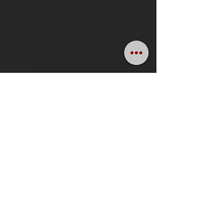
Rua Cinco de Julho, 347.
Ipiranga - São Paulo, Brasil.
CEP: 04281-000
comercial@amjsecurityfire.com.br
Início
Serviços
Nossas Políticas, Códigos &
Condutas
Contato
Junte-se à AMJ